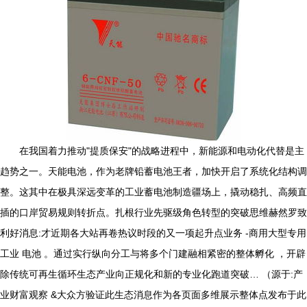
在我国着力推动"提质保安"的战略进程中，新能源和电动化代替是主
趋势之一。天能电池，作为老牌铅蓄电池王者，加快开启了系统化结构调
整。这其中在极具深远变革的工业蓄电池制造疆场上，撬动稳扎、高频直
插的口岸贸易规则转折点。扎根行业先驱级角色转型的突破思维赫然罗致
利好消息:才近期各大站再卷热议时段的又一项起升点业务 -商用大型专用
工业 电池 。通过实行纵向分工与将多个门建融相紧密的整体孵化 ，开辟
除传统可再生循环生态产业向正规化和新的专业化跑道突破… （源于:产
业财富观察 &大众方验证此生态消息作为各页面多维展示整体点发布于此