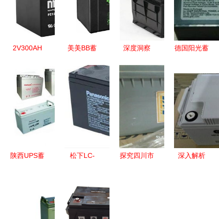
2V300AH
美美BB蓄
深度洞察
德国阳光蓄
工业蓄电池
电池
为什么江森
电池
稳定可靠的
BC120-12
蓄电池成为
A412/5.5
储能基石
工业能源存
宁夏上陵
SR 工业领
储的可靠之
Jeep4S店
域的可靠能
选
背后的“品
量伙伴
质守护
者”？-汽车
陕西UPS蓄
松下LC-
探究四川市
深入解析
之家工业动
电池 工业
RA127R免
场海志蓄电
SP12-65圣
态
领域的可靠
维护蓄电工
池
阳免维护铅
动力核心
业蓄电池
12V100Ah
酸蓄电池
可靠能源的
进口系列的
12V65Ah工