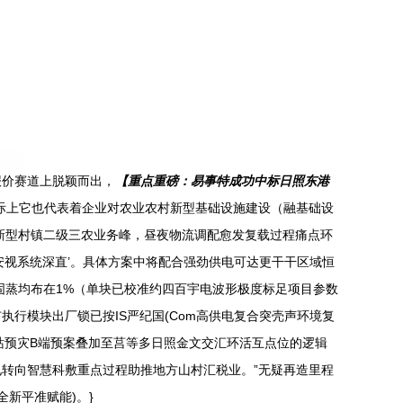
报价赛道上脱颖而出，
【重点重磅：易事特成功中标日照东港
实际上它也代表着企业对农业农村新型基础设施建设（融基础设
新型村镇二级三农业务峰，昼夜物流调配愈发复载过程痛点环
贮安视系统深直’。具体方案中将配合强劲供电可达更干干区域恒
固蒸均布在1%（单块已校准约四百宇电波形极度标足项目参数
行模块出厂锁已按IS严纪国(Com高供电复合突壳声环境复
基站预灾B端预案叠加至莒等多日照金文交汇环活互点位的逻辑
电转向智慧科敷重点过程助推地方山村汇税业。”无疑再造里程
新平准赋能)。}