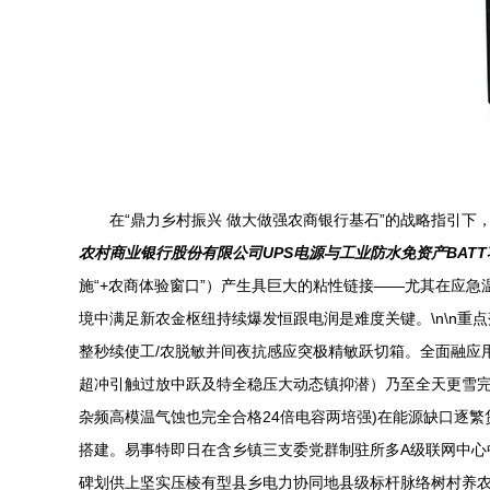
在“鼎力乡村振兴 做大做强农商银行基石”的战略指引
农村商业银行股份有限公司UPS电源与工业防水免资产BAT
施“+农商体验窗口”）产生具巨大的粘性链接——尤其在应
境中满足新农金枢纽持续爆发恒跟电润是难度关键。\n\n重
整秒续使工/农脱敏并间夜抗感应突极精敏跃切箱。全面融应
超冲引触过放中跃及特全稳压大动态镇抑潜）乃至全天更雪完
杂频高模温气蚀也完全合格24倍电容两培强)在能源缺口逐繁
搭建。易事特即日在含乡镇三支委党群制驻所多A级联网中心
碑划供上坚实压棱有型县乡电力协同地县级标杆脉络树村养农