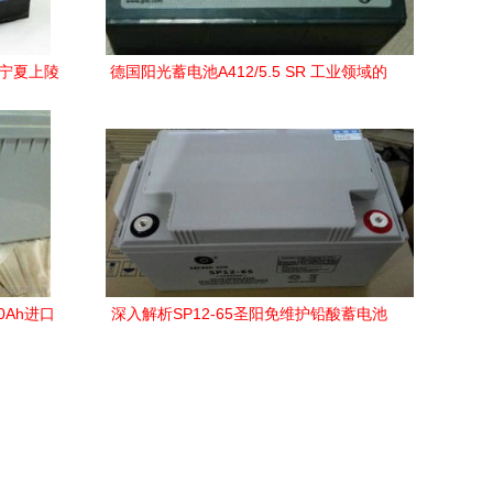
为宁夏上陵
德国阳光蓄电池A412/5.5 SR 工业领域的
-汽车之家
可靠能量伙伴
0Ah进口
深入解析SP12-65圣阳免维护铅酸蓄电池
12V65Ah工业级电源方案与含税含运费价
格分析