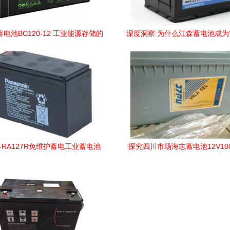
蓄电池BC120-12 工业能源存储的
深度洞察 为什么江森蓄电池成
可靠之选
Jeep4S店背后的“品质守护者”？
工业动态
-RA127R免维护蓄电工业蓄电池
探究四川市场海志蓄电池12V10
可靠能源的核心保障
系列的优势与价格