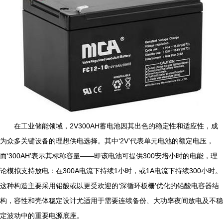
在工业储能领域，2V300AH蓄电池因其出色的稳定性和适应性，成
为众多关键设备的理想供电选择。其中‘2V’代表单元电池的额定电压，
而‘300AH’表示其标称容量——即该电池可提供300安培小时的电能，理
论模拟支持放电：在300A电流下持续1小时，或1A电流下持续300小时。
这种构造主要采用铅酸或以更受欢迎的‘深循环板栅’优化的铅酸电容器结
构，容性和壳体稳定设计尤适用于需要连续备份、大功率夜间放电及不稳
定波动中的重要电源底座。