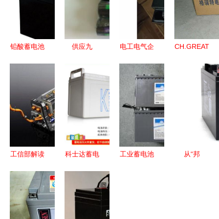
铅酸蓄电池
供应九
电工电气企
CH.GREAT
企业的安全
阳/SUNCN
业商情 保
蓄电池6
生产与操作
品牌7号环
温网与工业
FM 65 工
注意事项
保碳性电池
蓄电池市场
业储能领域
——聚焦工
及工业蓄电
协同发展新
的专业之
业蓄电池管
池 - 维库电
态势
选，现货直
理
子市场网
销保障高效
运维
工信部解读
科士达蓄电
工业蓄电池
从“邦
动力蓄电池
池
为持续运作
威”到“优”
回收办法
12V200AH
提供不竭动
感知西部工
完善体系，
工业蓄电池
力
业蓄电池品
推动新能源
高效稳定的
牌