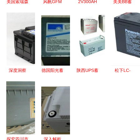
美国索瑞森
风帆GFM
2V300AH
美美BB蓄
蓄电池
300Ah工业
工业蓄电池
电池
soruisen蓄
蓄电池全面
稳定可靠的
BC120-12
电池 工业
参数解析
储能基石
工业能源存
专用
储的可靠之
选
深度洞察
德国阳光蓄
陕西UPS蓄
松下LC-
为什么江森
电池
电池 工业
RA127R免
蓄电池成为
A412/5.5
领域的可靠
维护蓄电工
宁夏上陵
SR 工业领
动力核心
业蓄电池
Jeep4S店
域的可靠能
可靠能源的
背后的“品
量伙伴
核心保障
质守护
者”？-汽车
探究四川市
深入解析